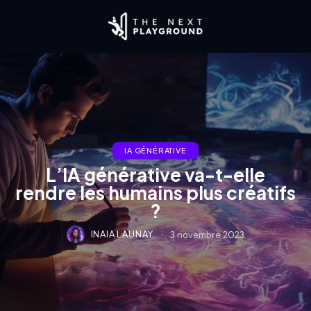
IA GÉNÉRATIVE
L’IA générative va-t-elle
rendre les humains plus créatifs
?
INAIA LAUNAY
3 novembre 2023